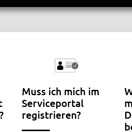
al
Muss ich mich im
W
t
Serviceportal
m
?
registrieren?
D
b