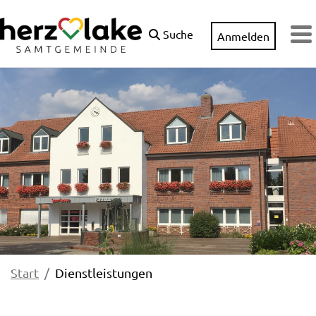
Zum Hauptinhalt springen
Suche
Anmelden
M
Start
Dienstleistungen