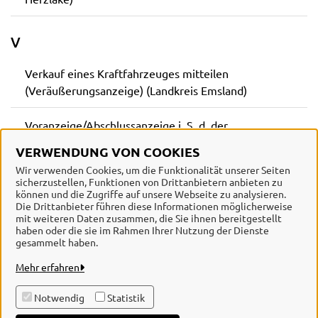
V
Verkauf eines Kraftfahrzeuges mitteilen
(Veräußerungsanzeige) (Landkreis Emsland)
Voranzeige/Abschlussanzeige i. S. d. der
Ersatzbaustoffverordnung (EBV) nach Anlage 8
VERWENDUNG VON COOKIES
(Landkreis Emsland)
Wir verwenden Cookies, um die Funktionalität unserer Seiten
sicherzustellen, Funktionen von Drittanbietern anbieten zu
können und die Zugriffe auf unsere Webseite zu analysieren.
Die Drittanbieter führen diese Informationen möglicherweise
mit weiteren Daten zusammen, die Sie ihnen bereitgestellt
haben oder die sie im Rahmen Ihrer Nutzung der Dienste
Samtgemeinde Herzlake
gesammelt haben.
Mehr erfahren
Alle Rechte vorbehalten
Notwendig
Statistik