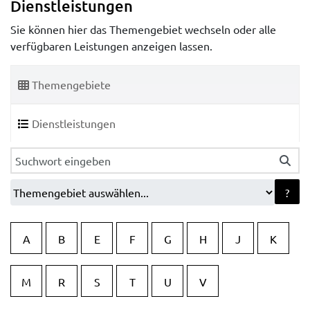
Dienstleistungen
Sie können hier das Themengebiet wechseln oder alle
verfügbaren Leistungen anzeigen lassen.
Themengebiete
Dienstleistungen
?
A
B
E
F
G
H
J
K
M
R
S
T
U
V